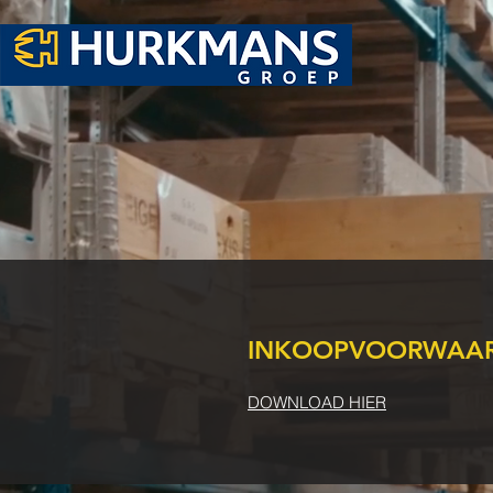
INKOOPVOORWAA
DOWNLOAD HIER