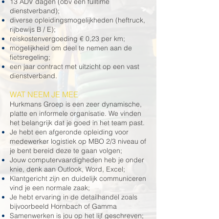
13 ADV dagen (obv een fulltime
dienstverband);
diverse opleidingsmogelijkheden (heftruck,
rijbewijs B / E);
reiskostenvergoeding € 0,23 per km;
mogelijkheid om deel te nemen aan de
fietsregeling;
een jaar contract met uitzicht op een vast
dienstverband.
WAT NEEM JE MEE
Hurkmans Groep is een zeer dynamische,
platte en informele organisatie. We vinden
het belangrijk dat je goed in het team past.
Je hebt een afgeronde opleiding voor
medewerker logistiek op MBO 2/3 niveau of
je bent bereid deze te gaan volgen;
Jouw computervaardigheden heb je onder
knie, denk aan Outlook, Word, Excel;
Klantgericht zijn en duidelijk communiceren
vind je een normale zaak;
Je hebt ervaring in de detailhandel zoals
bijvoorbeeld Hornbach of Gamma
Samenwerken is jou op het lijf geschreven;