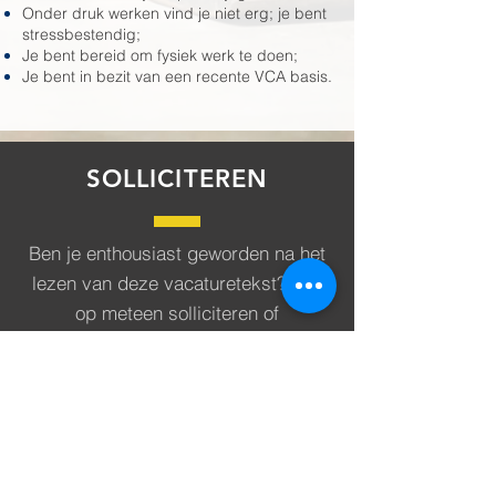
Onder druk werken vind je niet erg; je bent
stressbestendig;
Je bent bereid om fysiek werk te doen;
Je bent in bezit van een recente VCA basis.
SOLLICITEREN
Ben je enthousiast geworden na het
lezen van deze vacaturetekst? Klik
op meteen solliciteren of
mail -
hr@hurkmansbv.nl
| bel -
0493
498 498
| whatsapp -
06 51 15 99 80